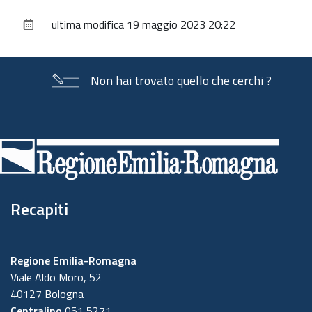
sul
ultima modifica
19 maggio 2023 20:22
documento
Non hai trovato quello che cerchi ?
Piè
di
pagina
Recapiti
Regione Emilia-Romagna
Viale Aldo Moro, 52
40127 Bologna
Centralino
051 5271