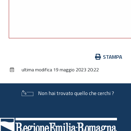
Azioni
STAMPA
sul
ultima modifica
19 maggio 2023 20:22
documento
Non hai trovato quello che cerchi ?
Piè
di
pagina