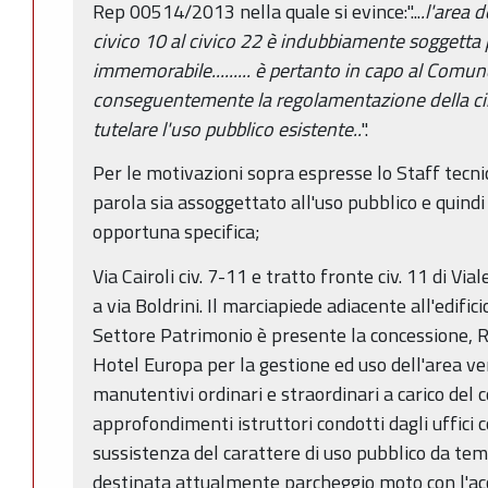
Rep 00514/2013 nella quale si evince:"...
.l'area 
civico 10 al civico 22 è indubbiamente soggetta
immemorabile......... è pertanto in capo al Comun
conseguentemente la regolamentazione della circo
tutelare l'uso pubblico esistente..
".
Per le motivazioni sopra espresse lo Staff tecni
parola sia assoggettato all'uso pubblico e quindi
opportuna specifica;
Via Cairoli civ. 7-11 e tratto fronte civ. 11 di V
a via Boldrini. Il marciapiede adiacente all'edifici
Settore Patrimonio è presente la concessione,
Hotel Europa per la gestione ed uso dell'area ver
manutentivi ordinari e straordinari a carico del c
approfondimenti istruttori condotti dagli uffici
sussistenza del carattere di uso pubblico da t
destinata attualmente parcheggio moto con l'acc