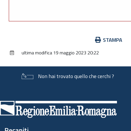
Azioni
STAMPA
sul
ultima modifica
19 maggio 2023 20:22
documento
Non hai trovato quello che cerchi ?
Piè
di
pagina
Recapiti