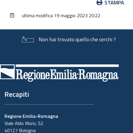
Azioni
STAMPA
sul
ultima modifica
19 maggio 2023 20:22
documento
Non hai trovato quello che cerchi ?
Piè
di
pagina
Recapiti
Regione Emilia-Romagna
Viale Aldo Moro, 52
40127 Bologna