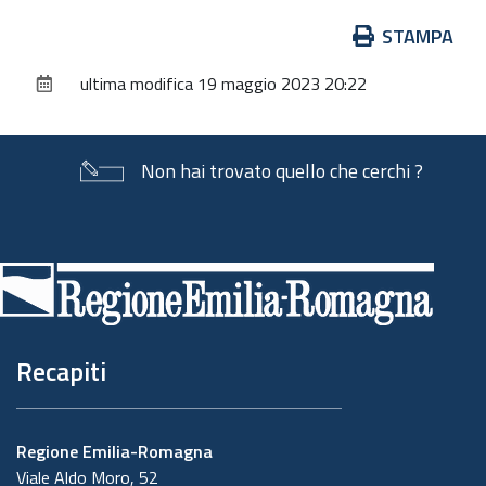
Azioni
STAMPA
sul
ultima modifica
19 maggio 2023 20:22
documento
Non hai trovato quello che cerchi ?
Piè
di
pagina
Recapiti
Regione Emilia-Romagna
Viale Aldo Moro, 52