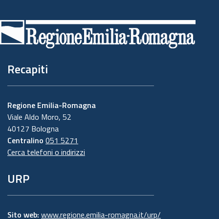
Piè
di
pagina
Recapiti
Regione Emilia-Romagna
Viale Aldo Moro, 52
40127 Bologna
Centralino
051 5271
Cerca telefoni o indirizzi
URP
Sito web:
www.regione.emilia-romagna.it/urp/