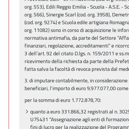
org. 553), Edili Reggio Emilia - Scuola - A.S.E. - 
org. 566), Sinergie Scarl (cod. org. 3958), Deme
(cod. org. 9274) e Scuola edile artigiana Romagna 
org. 11082) sono in corso di acquisizione le info
normativa antimafia, da parte del Settore “Affari
finanziari, regolazione, accreditamenti” e ricorr
3 dell’art. 92 del citato D.lgs. n. 159/2011 e ss.m
ricevimento della richiesta da parte della Prefett
fatta salva la facoltà di revoca prevista dal m
3. di imputare contabilmente, in considerazione d
beneficiari, l’importo di euro 9.977.077,00 come
per la somma di euro 1.772.878,70
:
quanto a euro 331.866,32
registrati al n. 3
U75431 “Assegnazione agli enti di formazione,
fini di lucro per la realizzazione del Progr