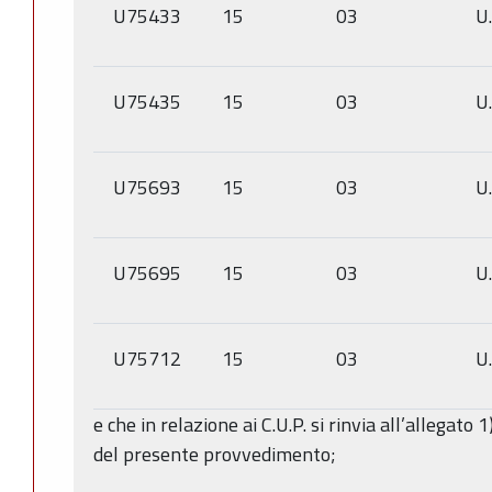
U75433
15
03
U
U75435
15
03
U
U75693
15
03
U
U75695
15
03
U
U75712
15
03
U
e che in relazione ai C.U.P. si rinvia all’allegato
del presente provvedimento;