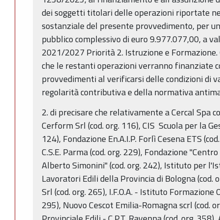
dei soggetti titolari delle operazioni riportate n
sostanziale del presente provvedimento, per u
pubblico complessivo di euro 9.977.077,00, a val
2021/2027
Priorità 2. Istruzione e Formazione. 
che le restanti operazioni verranno finanziate c
provvedimenti al verificarsi delle condizioni di v
regolarità contributiva e della normativa antima
2. di precisare che relativamente a Cercal Spa co
Cerform Srl (cod. org. 116), CIS Scuola per la Ges
124), Fondazione En.A.I.P. Forlì Cesena ETS (cod. 
C.S.E. Parma (cod. org. 229), Fondazione "Centr
Alberto Simonini" (cod. org. 242), Istituto per l'
Lavoratori Edili della Provincia di Bologna (cod.
Srl (cod. org. 265), I.F.O.A. - Istituto Formazione 
295), Nuovo Cescot Emilia-Romagna scrl (cod. org
Provinciale Edili - C.P.T. Ravenna (cod. org. 358