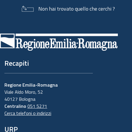
Non hai trovato quello che cerchi ?
Piè
di
pagina
Recapiti
Regione Emilia-Romagna
Viale Aldo Moro, 52
40127 Bologna
Centralino
051 5271
Cerca telefoni o indirizzi
URP