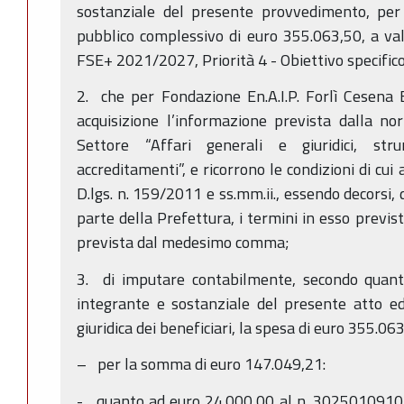
sostanziale del presente provvedimento, pe
pubblico complessivo di euro 355.063,50, a va
FSE+ 2021/2027, Priorità 4 - Obiettivo specifico
2. che per Fondazione En.A.I.P. Forlì Cesena E
acquisizione l’informazione prevista dalla no
Settore “Affari generali e giuridici, stru
accreditamenti”, e ricorrono le condizioni di cui
D.lgs. n. 159/2011 e ss.mm.ii., essendo decorsi, 
parte della Prefettura, i termini in esso previst
prevista dal medesimo comma;
3. di imputare contabilmente, secondo quanto
integrante e sostanziale del presente atto ed
giuridica dei beneficiari, la spesa di euro 355.0
– per la somma di euro 147.049,21:
- quanto ad euro 24.000,00 al n. 3025010910 