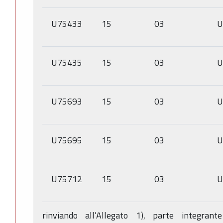
U75433
15
03
U
U75435
15
03
U
U75693
15
03
U
U75695
15
03
U
U75712
15
03
U
rinviando all’Allegato 1), parte integran