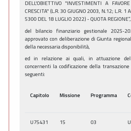
DELL'OBIETTIVO "INVESTIMENTI A FAVOR
CRESCITA" (L.R. 30 GIUGNO 2003, N.12; L.R. 1
5300 DEL 18 LUGLIO 2022) - QUOTA REGIONE”,
del bilancio finanziario gestionale 2025-2
approvato con deliberazione di Giunta regiona
della necessaria disponibilità,
ed in relazione ai quali, in attuazione de
concernenti la codificazione della transazione
seguenti:
Capitolo
Missione
Programma
C
U75431
15
03
U