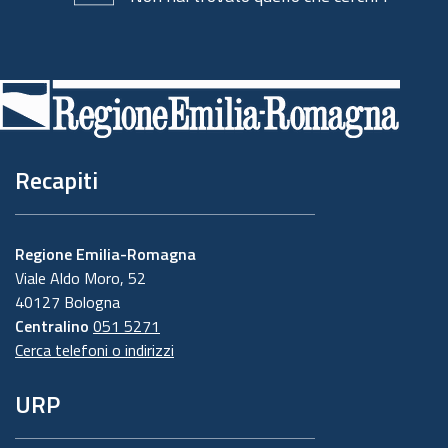
Piè
di
pagina
Recapiti
Regione Emilia-Romagna
Viale Aldo Moro, 52
40127 Bologna
Centralino
051 5271
Cerca telefoni o indirizzi
URP