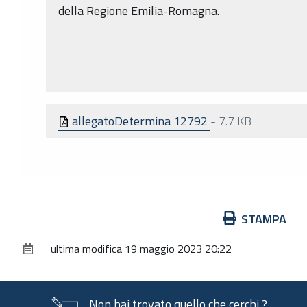
della Regione Emilia-Romagna.
allegatoDetermina 12792
-
7.7 KB
Azioni
STAMPA
sul
ultima modifica
19 maggio 2023 20:22
documento
Non hai trovato quello che cerchi ?