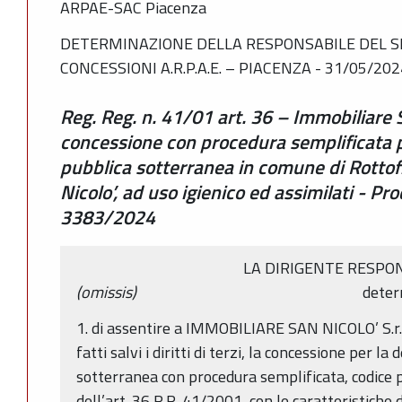
ARPAE-SAC Piacenza
DETERMINAZIONE DELLA RESPONSABILE DEL SE
CONCESSIONI A.R.P.A.E. – PIACENZA - 31/05/202
Reg. Reg. n. 41/01 art. 36 – Immobiliare Sa
concessione con procedura semplificata p
pubblica sotterranea in comune di Rottofr
Nicolo’, ad uso igienico ed assimilati - 
3383/2024
LA DIRIGENTE RESPO
(omissis)
deter
1. di assentire a IMMOBILIARE SAN NICOLO’ S.r.l
fatti salvi i diritti di terzi, la concessione per l
sotterranea con procedura semplificata, codice 
dell’art. 36 R.R. 41/2001, con le caratteristiche d