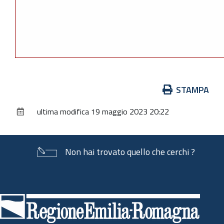
Azioni
STAMPA
sul
ultima modifica
19 maggio 2023 20:22
documento
Non hai trovato quello che cerchi ?
Piè
di
pagina