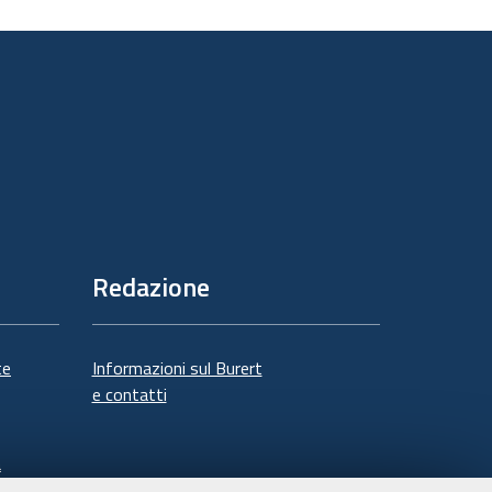
sul
documento
Redazione
te
Informazioni sul Burert
e contatti
à