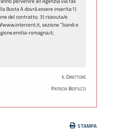
vranno pervenire all’Agenzia via fax
la Busta A dovrà essere inserita:1)
one del contratto; 3) ricevuta/e
//www.intercent.it, sezione “bandi e
egione.emilia-romagna.it;
Il Direttore
Patrizia Bertuzzi
Azioni
STAMPA