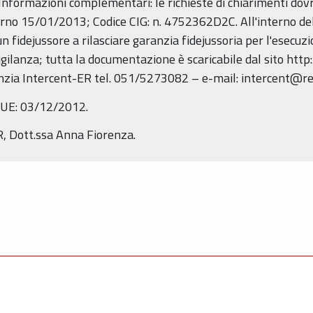
) Informazioni complementari: le richieste di chiarimenti do
iorno 15/01/2013; Codice CIG: n. 4752362D2C. All'interno del
n fidejussore a rilasciare garanzia fidejussoria per l'esecuzi
ilanza; tutta la documentazione è scaricabile dal sito http:
genzia Intercent-ER tel. 051/5273082 – e-mail: intercent@r
UUE: 03/12/2012.
ER, Dott.ssa Anna Fiorenza.