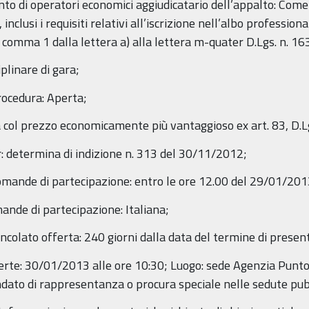
to di operatori economici aggiudicatario dell’appalto: Come da
inclusi i requisiti relativi all’iscrizione nell’albo professio
, comma 1 dalla lettera a) alla lettera m-quater D.Lgs. n. 1
iplinare di gara;
procedura: Aperta;
rta col prezzo economicamente più vantaggioso ex art. 83, D.L
r: determina di indizione n. 313 del 30/11/2012;
domande di partecipazione: entro le ore 12.00 del 29/01/201
mande di partecipazione: Italiana;
ncolato offerta: 240 giorni dalla data del termine di presen
fferte: 30/01/2013 alle ore 10:30; Luogo: sede Agenzia Pun
ndato di rappresentanza o procura speciale nelle sedute pub