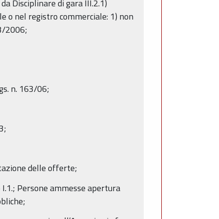
 Disciplinare di gara III.2.1)
nale o nel registro commerciale: 1) non
63/2006;
gs. n. 163/06;
3;
tazione delle offerte;
to I.1.; Persone ammesse apertura
bliche;