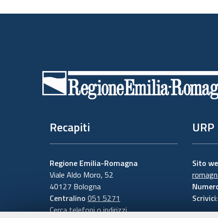
Piè
di
pagina
Recapiti
URP
Regione Emilia-Romagna
Sito w
Viale Aldo Moro, 52
romagna
40127 Bologna
Numero
Centralino
051 5271
Scrivici
Cerca telefoni o indirizzi