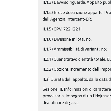
II.1.3) L’avviso riguarda: Appalto pub
II.1.4) Breve descrizione appalto: Pr
dell’Agenzia Intercent-ER;
II.1.5) CPV: 72212211
II.1.6) Divisione in lotti: no;
II.1.7) Ammissibilità di varianti: no;
II.2.1) Quantitativo o entità totale: 
II.2.2) Opzioni: Incremento dell’impo
II.3) Durata dell’appalto: dalla data
Sezione III: Informazioni di carattere
provvisoria, impegno di un fidejussor
disciplinare di gara;