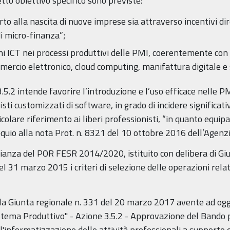
tto obiettivo specifico sono previste:
rto alla nascita di nuove imprese sia attraverso incentivi dire
di micro-finanza”;
ni ICT nei processi produttivi delle PMI, coerentemente con l
mercio elettronico, cloud computing, manifattura digitale e
5.2 intende favorire l’introduzione e l’uso efficace nelle P
isti customizzati di software, in grado di incidere significat
icolare riferimento ai liberi professionisti, “in quanto equi
equio alla nota Prot. n. 8321 del 10 ottobre 2016 dell’Agenzi
lianza del POR FESR 2014/2020, istituito con delibera di Gi
 31 marzo 2015 i criteri di selezione delle operazioni relati
la Giunta regionale n. 331 del 20 marzo 2017 avente ad og
stema Produttivo" - Azione 3.5.2 - Approvazione del Bando pe
e l'informatizzazione delle attività professionali a supporto