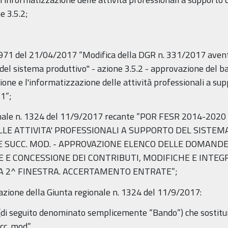
e 3.5.2;
 5971 del 21/04/2017 “Modifica della DGR n. 331/2017 ave
 del sistema produttivo" - azione 3.5.2 - approvazione del ba
zazione e l'informatizzazione delle attività professionali a 
 1”;
gionale n. 1324 del 11/9/2017 recante “POR FESR 2014-202
LLE ATTIVITA' PROFESSIONALI A SUPPORTO DEL SISTE
 E SUCC. MOD. - APPROVAZIONE ELENCO DELLE DOMAND
E E CONCESSIONE DEI CONTRIBUTI, MODIFICHE E INTEG
A 2^ FINESTRA. ACCERTAMENTO ENTRATE”;
razione della Giunta regionale n. 1324 del 11/9/2017:
 (di seguito denominato semplicemente “Bando”) che sostit
cc. mod.”