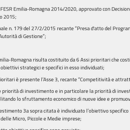
e FESR Emilia-Romagna 2014/2020, approvato con Decisione
io 2015;
ionale n. 179 del 27/2/2015 recante “Presa d'atto del Prog
torità di Gestione”;
ia-Romagna risulta costituito da 6 Assi prioritari che costi
biettivi strategici e specifici in esso individuati;
rioritari è presente l’Asse 3, recante “Competitività e attrat
 priorità di investimento e in particolare la priorità di in
facilitando lo sfruttamento economico di nuove idee e promuo
vestimento 3a sopra citata è individuato l’obiettivo specifico
 delle Micro, Piccole e Medie imprese;