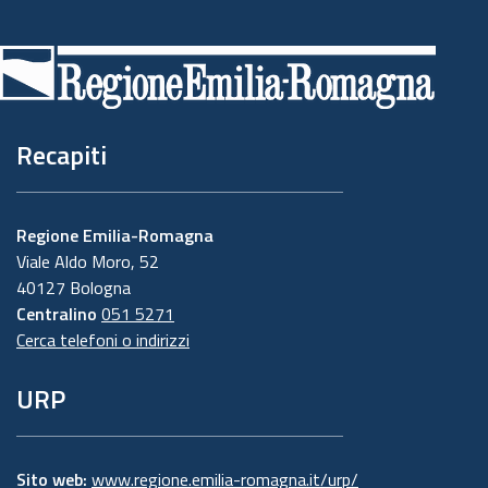
Piè
di
pagina
Recapiti
Regione Emilia-Romagna
Viale Aldo Moro, 52
40127 Bologna
Centralino
051 5271
Cerca telefoni o indirizzi
URP
Sito web:
www.regione.emilia-romagna.it/urp/