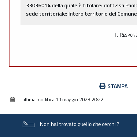
33036014 della quale è titolare: dott.ssa Pao
sede territoriale: Intero territorio del Comune 
Il Respons
Azioni
STAMPA
sul
ultima modifica
19 maggio 2023 20:22
documento
Non hai trovato quello che cerchi ?