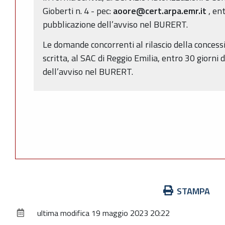
Gioberti n. 4 - pec:
aoore@cert.arpa.emr.it
, en
pubblicazione dell’avviso nel BURERT.
Le domande concorrenti al rilascio della conces
scritta, al SAC di Reggio Emilia, entro 30 giorni 
dell’avviso nel BURERT.
Azioni
STAMPA
sul
ultima modifica
19 maggio 2023 20:22
documento