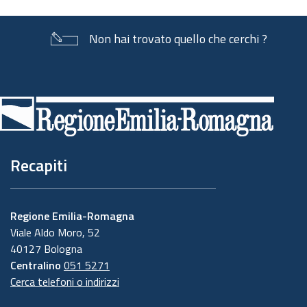
Non hai trovato quello che cerchi ?
Piè
di
pagina
Recapiti
Regione Emilia-Romagna
Viale Aldo Moro, 52
40127 Bologna
Centralino
051 5271
Cerca telefoni o indirizzi