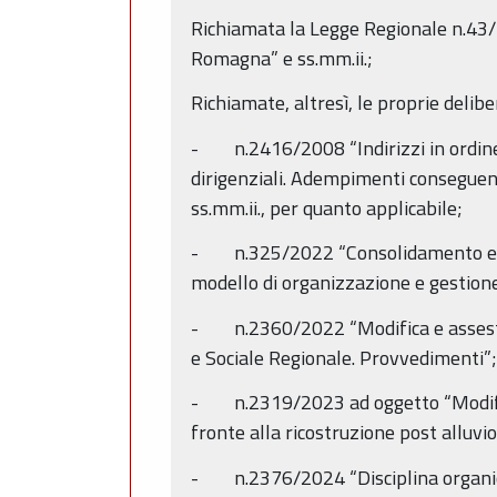
Richiamata la Legge Regionale n.43/2
Romagna” e ss.mm.ii.;
Richiamate, altresì, le proprie delibe
- n.2416/2008 “Indirizzi in ordine al
dirigenziali. Adempimenti consegue
ss.mm.ii., per quanto applicabile;
- n.325/2022 “Consolidamento e raf
modello di organizzazione e gestion
- n.2360/2022 “Modifica e assestame
e Sociale Regionale. Provvedimenti”;
- n.2319/2023 ad oggetto “Modifica 
fronte alla ricostruzione post alluvio
- n.2376/2024 “Disciplina organica 