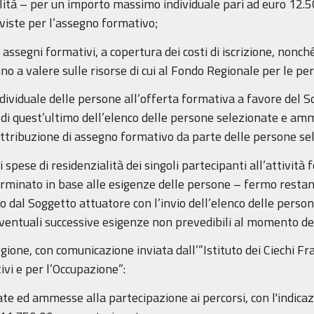
ità – per un importo massimo individuale pari ad euro 12.
viste per l’assegno formativo;
ssegni formativi, a copertura dei costi di iscrizione, nonché
no a valere sulle risorse di cui al Fondo Regionale per le per
viduale delle persone all’offerta formativa a favore del S
di quest’ultimo dell’elenco delle persone selezionate e amm
 attribuzione di assegno formativo da parte delle persone se
pese di residenzialità dei singoli partecipanti all’attività
terminato in base alle esigenze delle persone – fermo resta
o dal Soggetto attuatore con l’invio dell’elenco delle pers
eventuali successive esigenze non prevedibili al momento dell’
gione, con comunicazione inviata dall’”Istituto dei Ciechi 
ivi e per l’Occupazione”:
 ed ammesse alla partecipazione ai percorsi, con l'indicaz