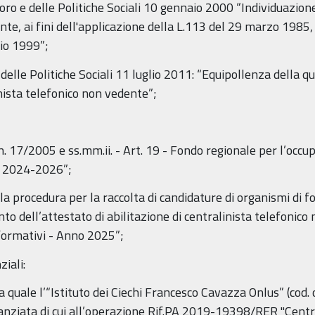
o e delle Politiche Sociali 10 gennaio 2000 “Individuazione 
te, ai fini dell'applicazione della L.113 del 29 marzo 1985, a
io 1999”;
le Politiche Sociali 11 luglio 2011: “Equipollenza della qu
inista telefonico non vedente”;
/2005 e ss.mm.ii. - Art. 19 - Fondo regionale per l’occupa
 2024-2026”;
rocedura per la raccolta di candidature di organismi di fo
o dell’attestato di abilitazione di centralinista telefonico
formativi - Anno 2025”;
iali:
ale l’“Istituto dei Ciechi Francesco Cavazza Onlus” (cod. o
nanziata di cui all’operazione Rif.PA 2019-19398/RER "Centr