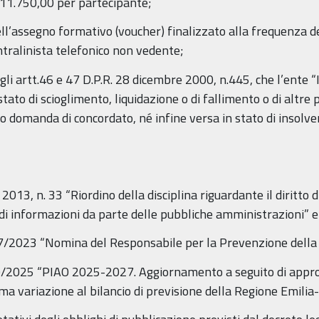
o 11.750,00 per partecipante;
l’assegno formativo (voucher) finalizzato alla frequenza d
ntralinista telefonico non vedente;
li artt.46 e 47 D.P.R. 28 dicembre 2000, n.445, che l’ente “
stato di scioglimento, liquidazione o di fallimento o di altre
to domanda di concordato, né infine versa in stato di insolve
, n. 33 “Riordino della disciplina riguardante il diritto di 
di informazioni da parte delle pubbliche amministrazioni” e 
/2023 “Nomina del Responsabile per la Prevenzione della 
/2025 “PIAO 2025-2027. Aggiornamento a seguito di approv
ima variazione al bilancio di previsione della Regione Emi