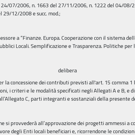
del 24/07/2006, n. 1663 del 27/11/2006, n. 1222 del 04/08/
l 29/12/2008 e succ. mod.;
essore a “Finanze. Europa. Cooperazione con il sistema del
blici Locali. Semplificazione e Trasparenza. Politiche per l
delibera
r la concessione dei contributi previsti all'art. 15 comma 1 l
i, i criteri e le modalità specificati negli Allegati A e B, e 
l’Allegato C, parti integranti e sostanziali della presente d
one si provvederà all’approvazione dei progetti ammessi a co
vore degli Enti locali beneficiari e, ricorrendone le condizion