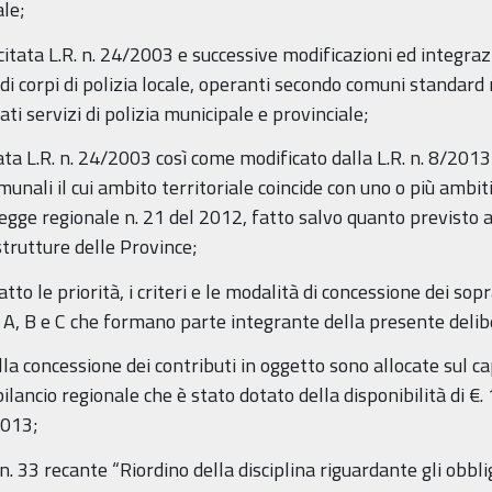
ale;
citata L.R. n. 24/2003 e successive modificazioni ed integraz
i corpi di polizia locale, operanti secondo comuni standard m
cati servizi di polizia municipale e provinciale;
tata L.R. n. 24/2003 così come modificato dalla L.R. n. 8/2013
munali il cui ambito territoriale coincide con uno o più ambiti
 legge regionale n. 21 del 2012, fatto salvo quanto previsto al
strutture delle Province;
 atto le priorità, i criteri e le modalità di concessione dei so
i A, B e C che formano parte integrante della presente deli
lla concessione dei contributi in oggetto sono allocate sul ca
ilancio regionale che è stato dotato della disponibilità di €. 
2013;
. 33 recante “Riordino della disciplina riguardante gli obbli