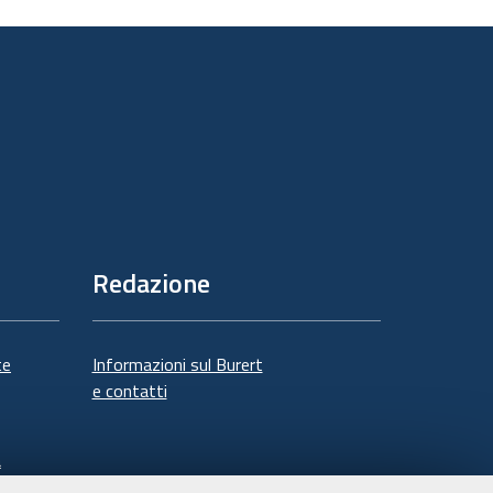
sul
documento
Redazione
te
Informazioni sul Burert
e contatti
à