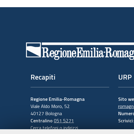
Piè
di
pagina
Recapiti
URP
Regione Emilia-Romagna
Sito w
Viale Aldo Moro, 52
romagna
40127 Bologna
Numero
Centralino
051 5271
Scrivici
Cerca telefoni o indirizzi