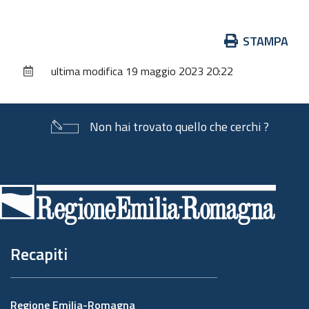
Azioni
STAMPA
sul
ultima modifica
19 maggio 2023 20:22
documento
Non hai trovato quello che cerchi ?
Piè
di
pagina
Recapiti
Regione Emilia-Romagna