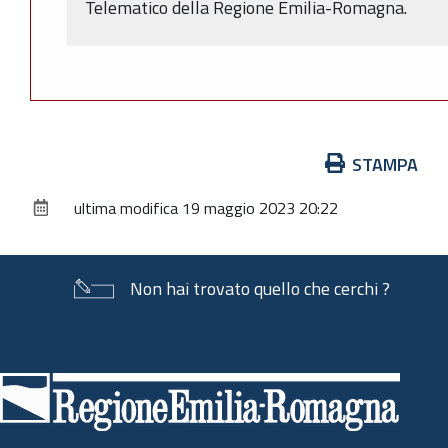
Telematico della Regione Emilia-Romagna.
Azioni
STAMPA
sul
ultima modifica
19 maggio 2023 20:22
documento
Non hai trovato quello che cerchi ?
Piè
di
pagina