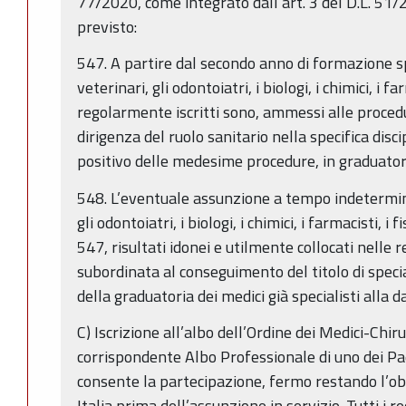
77/2020, come integrato dall’art. 3 del D.L. 51/
previsto:
547. A partire dal secondo anno di formazione spec
veterinari, gli odontoiatri, i biologi, i chimici, i far
regolarmente iscritti sono, ammessi alle procedu
dirigenza del ruolo sanitario nella specifica discip
positivo delle medesime procedure, in graduato
548. L’eventuale assunzione a tempo indetermina
gli odontoiatri, i biologi, i chimici, i farmacisti, i 
547, risultati idonei e utilmente collocati nelle r
subordinata al conseguimento del titolo di speci
della graduatoria dei medici già specialisti alla 
C) Iscrizione all’albo dell’Ordine dei Medici-Chirur
corrispondente Albo Professionale di uno dei Pa
consente la partecipazione, fermo restando l’obbl
Italia prima dell’assunzione in servizio. Tutti i 