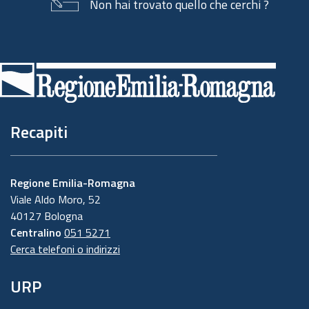
Non hai trovato quello che cerchi ?
Piè
di
pagina
Recapiti
Regione Emilia-Romagna
Viale Aldo Moro, 52
40127 Bologna
Centralino
051 5271
Cerca telefoni o indirizzi
URP