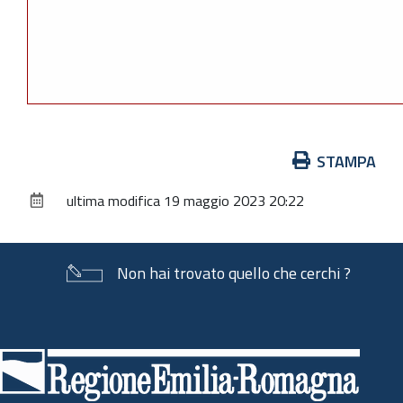
Azioni
STAMPA
sul
ultima modifica
19 maggio 2023 20:22
documento
Non hai trovato quello che cerchi ?
Piè
di
pagina