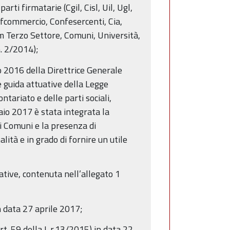
ti firmatarie (Cgil, Cisl, Uil, Ugl,
fcommercio, Confesercenti, Cia,
um Terzo Settore, Comuni, Università,
n. 2/2014);
o 2016 della Direttrice Generale
e guida attuative della Legge
tariato e delle parti sociali,
aio 2017 è stata integrata la
i Comuni e la presenza di
lità e in grado di fornire un utile
ative, contenuta nell’allegato 1
n data 27 aprile 2017;
art. 59 della L.r.13/2015) in data 22