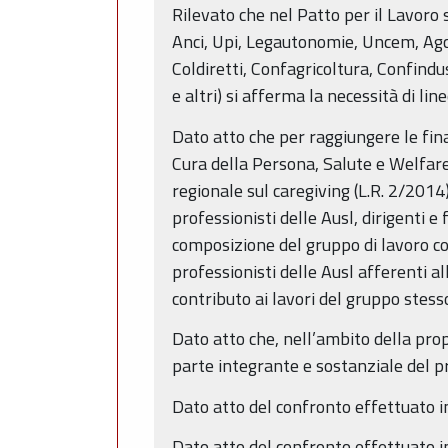
Rilevato che nel Patto per il Lavoro s
Anci, Upi, Legautonomie, Uncem, Agc
Coldiretti, Confagricoltura, Confind
e altri) si afferma la necessità di li
Dato atto che per raggiungere le fin
Cura della Persona, Salute e Welfare 
regionale sul caregiving (L.R. 2/2014
professionisti delle Ausl, dirigenti 
composizione del gruppo di lavoro c
professionisti delle Ausl afferenti al
contributo ai lavori del gruppo stess
Dato atto che, nell’ambito della prop
parte integrante e sostanziale del p
Dato atto del confronto effettuato in
Dato atto del confronto effettuato in 