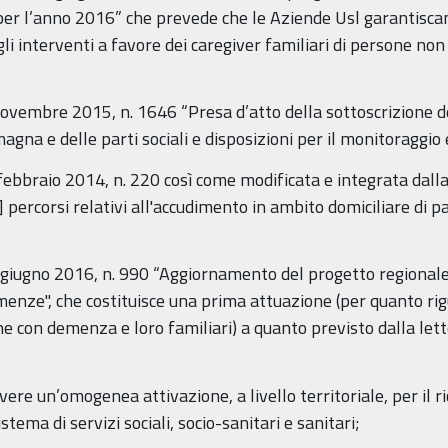
 per l’anno 2016” che prevede che le Aziende Usl garantiscan
 interventi a favore dei caregiver familiari di persone non 
novembre 2015, n. 1646 “Presa d’atto della sottoscrizione de
na e delle parti sociali e disposizioni per il monitoraggio 
 febbraio 2014, n. 220 così come modificata e integrata dall
percorsi relativi all'accudimento in ambito domiciliare di pa
27 giugno 2016, n. 990 “Aggiornamento del progetto region
enze", che costituisce una prima attuazione (per quanto r
ne con demenza e loro familiari) a quanto previsto dalla lett
re un’omogenea attivazione, a livello territoriale, per il r
tema di servizi sociali, socio-sanitari e sanitari;