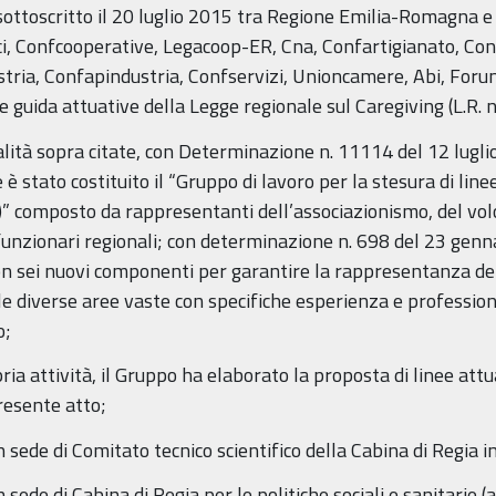
ottoscritto il 20 luglio 2015 tra Regione Emilia-Romagna e par
i, Confcooperative, Legacoop-ER, Cna, Confartigianato, Con
ustria, Confapindustria, Confservizi, Unioncamere, Abi, For
nee guida attuative della Legge regionale sul Caregiving (L.R. 
alità sopra citate, con Determinazione n. 11114 del 12 lugli
è stato costituito il “Gruppo di lavoro per la stesura di line
)” composto da rappresentanti dell’associazionismo, del volon
e funzionari regionali; con determinazione n. 698 del 23 genn
on sei nuovi componenti per garantire la rappresentanza de
le diverse aree vaste con specifiche esperienza e professiona
o;
ria attività, il Gruppo ha elaborato la proposta di linee attu
resente atto;
 sede di Comitato tecnico scientifico della Cabina di Regia i
sede di Cabina di Regia per le politiche sociali e sanitarie (