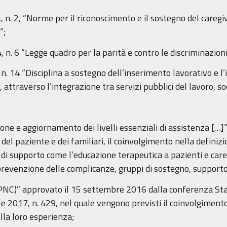
n. 2, “Norme per il riconoscimento e il sostegno del caregi
”;
n. 6 “Legge quadro per la parità e contro le discriminazioni
n. 14 “Disciplina a sostegno dell’inserimento lavorativo e l’
, attraverso l’integrazione tra servizi pubblici del lavoro, soc
ne e aggiornamento dei livelli essenziali di assistenza […]
 del paziente e dei familiari, il coinvolgimento nella definiz
ti di supporto come l’educazione terapeutica a pazienti e care
a prevenzione delle complicanze, gruppi di sostegno, supporto 
à (PNC)” approvato il 15 settembre 2016 dalla conferenza Sta
e 2017, n. 429, nel quale vengono previsti il coinvolgimento 
ella loro esperienza;