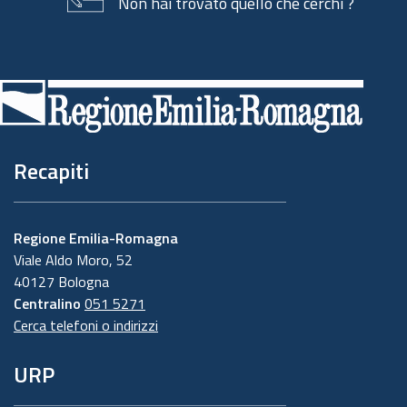
Non hai trovato quello che cerchi ?
Piè
di
pagina
Recapiti
Regione Emilia-Romagna
Viale Aldo Moro, 52
40127 Bologna
Centralino
051 5271
Cerca telefoni o indirizzi
URP