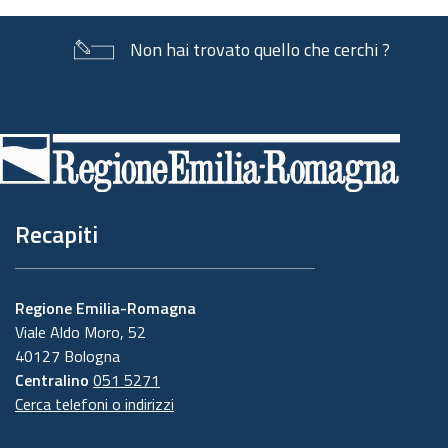
Non hai trovato quello che cerchi ?
Piè
di
pagina
Recapiti
Regione Emilia-Romagna
Viale Aldo Moro, 52
40127 Bologna
Centralino
051 5271
Cerca telefoni o indirizzi