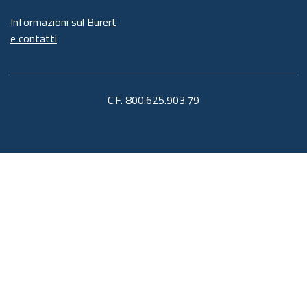
Informazioni sul Burert
e contatti
C.F. 800.625.903.79