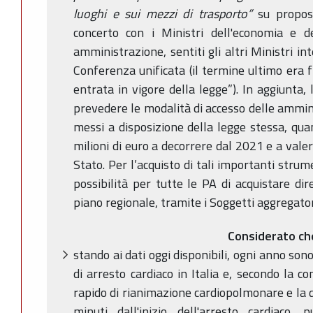
luoghi e sui mezzi di trasporto”
su propost
concerto con i Ministri dell'economia e d
amministrazione, sentiti gli altri Ministri int
Conferenza unificata (il termine ultimo era f
entrata in vigore della legge”). In aggiunt
prevedere le modalità di accesso delle ammini
messi a disposizione della legge stessa, qua
milioni di euro a decorrere dal 2021 e a vale
Stato. Per l’acquisto di tali importanti stru
possibilità per tutte le PA di acquistare di
piano regionale, tramite i Soggetti aggregator
Considerato ch
stando ai dati oggi disponibili, ogni anno son
di arresto cardiaco in Italia e, secondo la c
rapido di rianimazione cardiopolmonare e la d
minuti dall'inizio dell'arresto cardiaco,