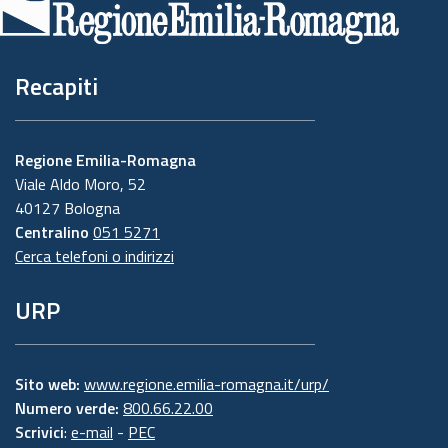
pagina
Recapiti
Regione Emilia-Romagna
Viale Aldo Moro, 52
40127 Bologna
Centralino
051 5271
Cerca telefoni o indirizzi
URP
Sito web:
www.regione.emilia-romagna.it/urp/
Numero verde:
800.66.22.00
Scrivici
:
e-mail
-
PEC