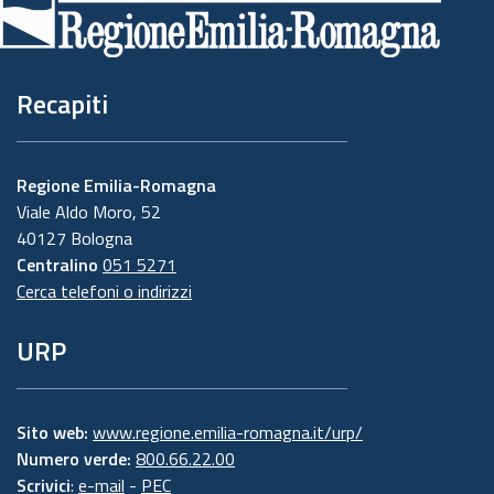
pagina
Recapiti
Regione Emilia-Romagna
Viale Aldo Moro, 52
40127 Bologna
Centralino
051 5271
Cerca telefoni o indirizzi
URP
Sito web:
www.regione.emilia-romagna.it/urp/
Numero verde:
800.66.22.00
Scrivici
:
e-mail
-
PEC