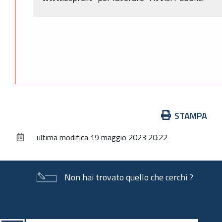
Azioni
STAMPA
sul
ultima modifica
19 maggio 2023 20:22
documento
Non hai trovato quello che cerchi ?
Piè
di