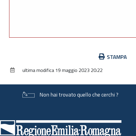
Azioni
STAMPA
sul
ultima modifica
19 maggio 2023 20:22
documento
Non hai trovato quello che cerchi ?
Piè
di
pagina