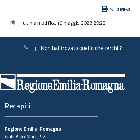
Azioni
STAMPA
sul
ultima modifica
19 maggio 2023 20:22
documento
Non hai trovato quello che cerchi ?
Piè
di
pagina
Recapiti
Regione Emilia-Romagna
Viale Aldo Moro, 52