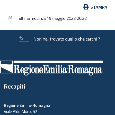
Azioni
STAMPA
sul
ultima modifica
19 maggio 2023 20:22
documento
Non hai trovato quello che cerchi ?
Piè
di
pagina
Recapiti
Regione Emilia-Romagna
Viale Aldo Moro, 52