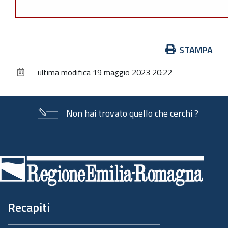
Azioni
STAMPA
sul
ultima modifica
19 maggio 2023 20:22
documento
Non hai trovato quello che cerchi ?
Piè
di
pagina
Recapiti