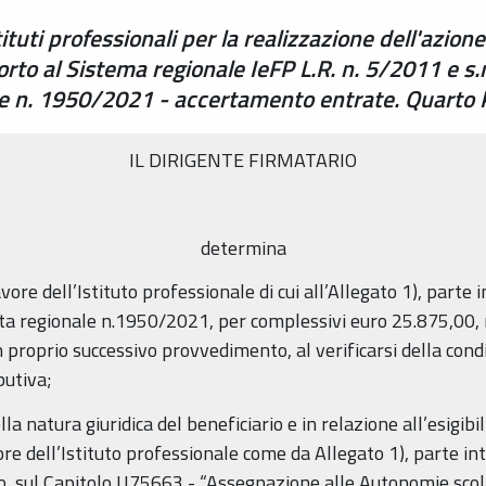
tuti professionali per la realizzazione dell'azione
rto al Sistema regionale IeFP L.R. n. 5/2011 e s.m
ale n. 1950/2021 - accertamento entrate. Quart
IL DIRIGENTE FIRMATARIO
determina
vore dell’Istituto professionale di cui all’Allegato 1), parte
iunta regionale n.1950/2021, per complessivi euro 25.875,00,
 proprio successivo provvedimento, al verificarsi della condiz
butiva;
la natura giuridica del beneficiario e in relazione all’esigib
re dell’Istituto professionale come da Allegato 1), parte in
, sul Capitolo U75663 - “Assegnazione alle Autonomie scolas