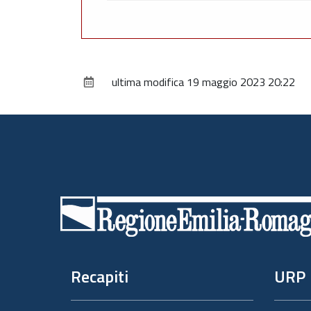
ultima modifica
19 maggio 2023 20:22
Piè
di
pagina
Recapiti
URP