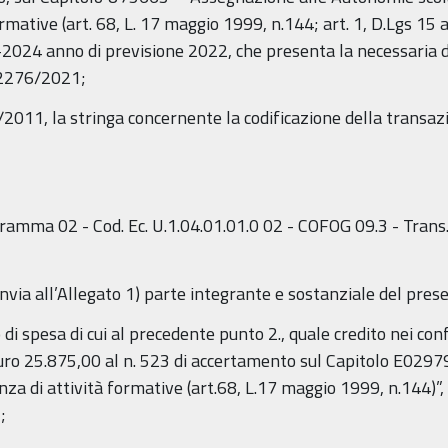
ormative (art. 68, L. 17 maggio 1999, n.144; art. 1, D.Lgs 15 a
-2024 anno di previsione 2022, che presenta la necessaria d
. 2276/2021;
8/2011, la stringa concernente la codificazione della transa
ramma 02 - Cod. Ec. U.1.04.01.01.0 02 - COFOG 09.3 - Trans
i rinvia all’Allegato 1) parte integrante e sostanziale del pr
 di spesa di cui al precedente punto 2., quale credito nei co
 euro 25.875,00 al n. 523 di accertamento sul Capitolo E0297
za di attività formative (art.68, L.17 maggio 1999, n.144)”, 
;