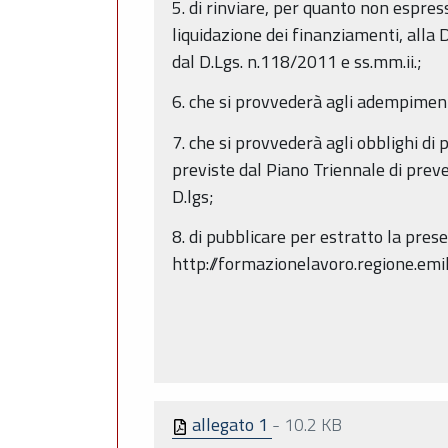
5. di rinviare, per quanto non espr
liquidazione dei finanziamenti, alla 
dal D.Lgs. n.118/2011 e ss.mm.ii.;
6. che si provvederà agli adempimenti
7. che si provvederà agli obblighi di 
previste dal Piano Triennale di prev
D.lgs;
8. di pubblicare per estratto la pre
http://formazionelavoro.regione.emil
allegato 1
-
10.2 KB