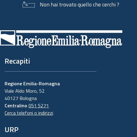
Non hai trovato quello che cerchi ?
Piè
di
pagina
Recapiti
Regione Emilia-Romagna
Viale Aldo Moro, 52
40127 Bologna
Centralino
051 5271
Cerca telefoni o indirizzi
URP