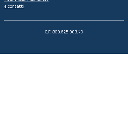
e contatti
C.F. 800.625.903.79