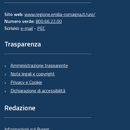
Sito web:
www.regione.emilia-romagna.it/urp/
Numero verde:
800.66.22.00
Scrivici
:
e-mail
-
PEC
Trasparenza
Amministrazione trasparente
Note legali e copyright
Privacy e Cookie
Dichiarazione di accessibilità
Redazione
Informazioni sul Burert