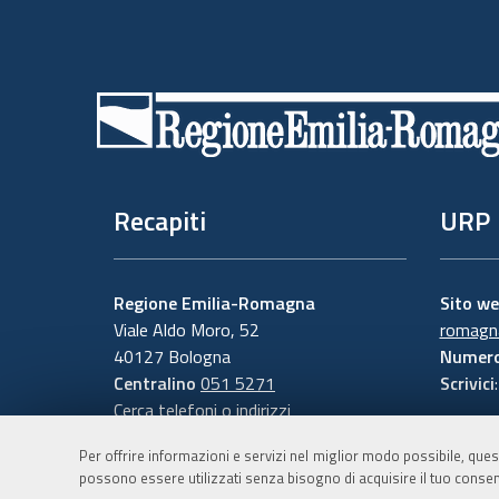
Piè
di
pagina
Recapiti
URP
Regione Emilia-Romagna
Sito w
Viale Aldo Moro, 52
romagna
40127 Bologna
Numero
Centralino
051 5271
Scrivici
Cerca telefoni o indirizzi
Per offrire informazioni e servizi nel miglior modo possibile, ques
possono essere utilizzati senza bisogno di acquisire il tuo consen