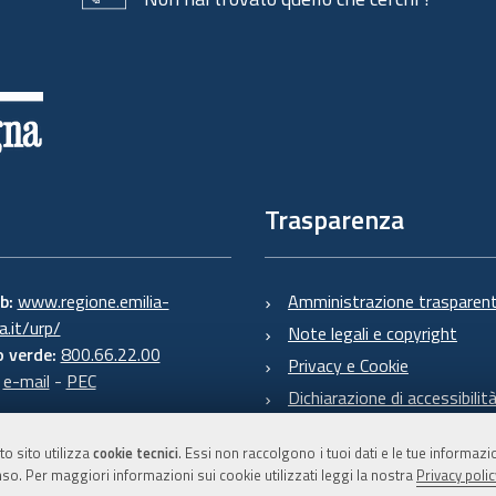
Trasparenza
eb:
www.regione.emilia-
Amministrazione trasparen
.it/urp/
Note legali e copyright
 verde:
800.66.22.00
Privacy e Cookie
:
e-mail
-
PEC
Dichiarazione di accessibilit
to sito utilizza
cookie tecnici
. Essi non raccolgono i tuoi dati e le tue informaz
so. Per maggiori informazioni sui cookie utilizzati leggi la nostra
Privacy polic