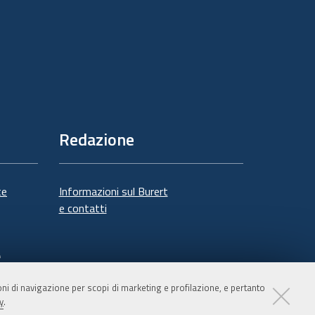
Redazione
te
Informazioni sul Burert
e contatti
à
ioni di navigazione per scopi di marketing e profilazione, e pertanto
y
.