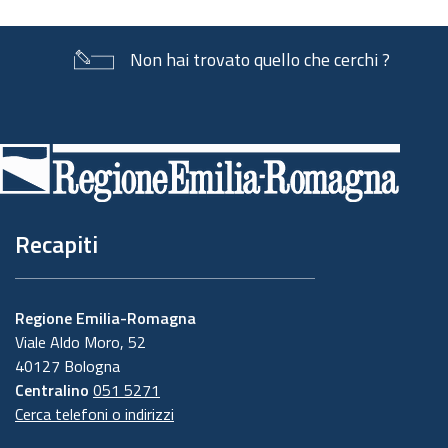
Non hai trovato quello che cerchi ?
Piè
di
pagina
Recapiti
Regione Emilia-Romagna
Viale Aldo Moro, 52
40127 Bologna
Centralino
051 5271
Cerca telefoni o indirizzi