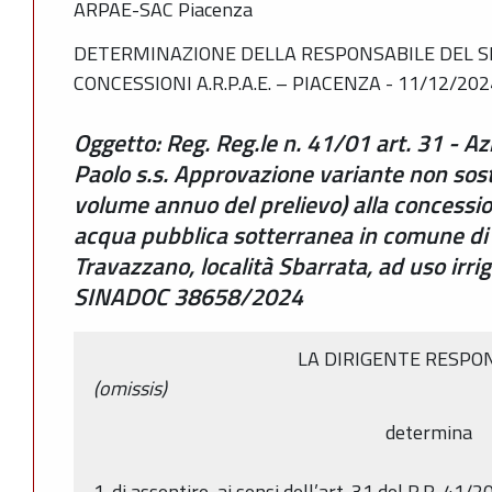
ARPAE-SAC Piacenza
DETERMINAZIONE DELLA RESPONSABILE DEL SE
CONCESSIONI A.R.P.A.E. – PIACENZA - 11/12/202
Oggetto: Reg. Reg.le n. 41/01 art. 31 - Az
Paolo s.s. Approvazione variante non sos
volume annuo del prelievo) alla concessio
acqua pubblica sotterranea in comune di 
Travazzano, località Sbarrata, ad uso irr
SINADOC 38658/2024
LA DIRIGENTE RESPO
(omissis)
determina
1. di assentire, ai sensi dell’art. 31 del R.R. 41/