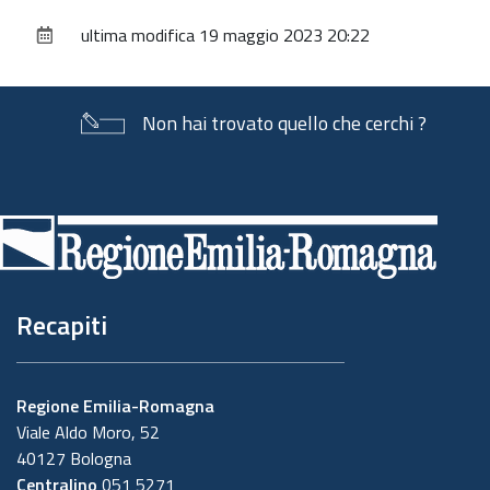
sul
ultima modifica
19 maggio 2023 20:22
documento
Non hai trovato quello che cerchi ?
Piè
di
pagina
Recapiti
Regione Emilia-Romagna
Viale Aldo Moro, 52
40127 Bologna
Centralino
051 5271