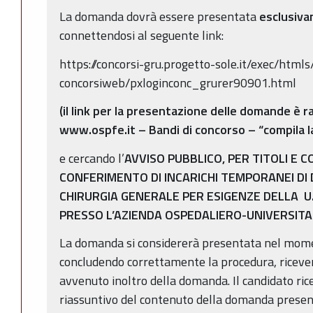
La domanda dovrà essere presentata
esclusiva
connettendosi al seguente link:
https://concorsi-gru.progetto-sole.it/exec/html
concorsiweb/pxloginconc_grurer90901.html
(il link per la presentazione delle domande è r
www.ospfe.it – Bandi di concorso – “compila 
e cercando l’
AVVISO PUBBLICO, PER TITOLI E C
CONFERIMENTO DI INCARICHI TEMPORANEI DI 
CHIRURGIA GENERALE PER ESIGENZE DELLA U.
PRESSO L’AZIENDA OSPEDALIERO-UNIVERSITA
La domanda si considererà presentata nel moment
concludendo correttamente la procedura, ricever
avvenuto inoltro della domanda. Il candidato ricev
riassuntivo del contenuto della domanda prese