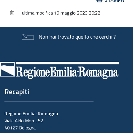
sul
ultima modifica
19 maggio 2023 20:22
documento
Non hai trovato quello che cerchi ?
Piè
di
pagina
Recapiti
Regione Emilia-Romagna
Viale Aldo Moro, 52
40127 Bologna