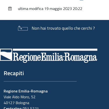
sul
ultima modifica
19 maggio 2023 20:22
documento
Non hai trovato quello che cerchi ?
Piè
di
pagina
Recapiti
Regione Emilia-Romagna
Viale Aldo Moro, 52
40127 Bologna
Centralino
051 5271