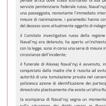
penale artica dove stava scontando la sua p
servizio penitenziario federale russo, Naval’n
una passeggiata, nonostante l’immediato inter
misure di rianimazione, i paramedici hanno co
del decesso sono attualmente oggetto di indagi
il Comitato investigativo russo della region
Naval’nyj era detenuto, ha aperto un’inchiest
con la legge, sono in corso una serie di misure i
circostanze dell’incidente;
il funerale di Alexsej Naval’nyj è avvenuto, 
conquistato dalla madre che è riuscita ad evita
autorità di una tumulazione privata nel carcere
poliziesca azione di identificazione dei parte
dimostrato plasticamente che esiste un’altra Ru
la scomparsa di Naval’nyj segna un momento d
sulla situazione dei diritti umani in Russ