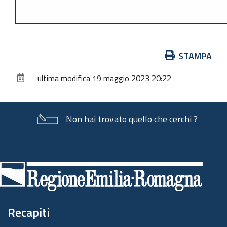
Azioni
STAMPA
sul
ultima modifica
19 maggio 2023 20:22
documento
Non hai trovato quello che cerchi ?
Piè
di
pagina
Recapiti