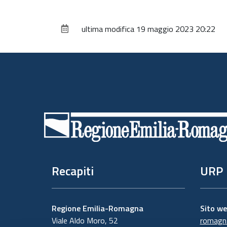
ultima modifica
19 maggio 2023 20:22
Piè
di
pagina
Recapiti
URP
Regione Emilia-Romagna
Sito w
Viale Aldo Moro, 52
romagna