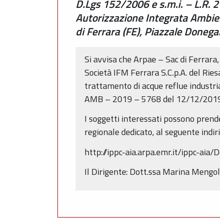
D.Lgs 152/2006 e s.m.i. – L.R. 2
Autorizzazione Integrata Ambient
di Ferrara (FE), Piazzale Donega
Si avvisa che Arpae – Sac di Ferrara,
Società IFM Ferrara S.C.p.A. del Rie
trattamento di acque reflue industri
AMB – 2019 – 5768 del 12/12/2019
I soggetti interessati possono pren
regionale dedicato, al seguente indir
http://ippc-aia.arpa.emr.it/ippc-ai
Il Dirigente: Dott.ssa Marina Mengoli