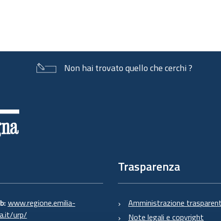
Non hai trovato quello che cerchi ?
Trasparenza
eb:
www.regione.emilia-
Amministrazione trasparen
.it/urp/
Note legali e copyright