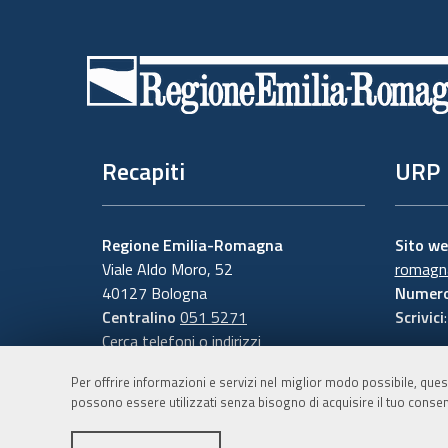
Piè
di
pagina
Recapiti
URP
Regione Emilia-Romagna
Sito w
Viale Aldo Moro, 52
romagna
40127 Bologna
Numero
Centralino
051 5271
Scrivici
Cerca telefoni o indirizzi
Per offrire informazioni e servizi nel miglior modo possibile, ques
possono essere utilizzati senza bisogno di acquisire il tuo consen