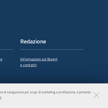
Redazione
te
Informazioni sul Burert
e contatti
à
ioni di navigazione per scopi di marketing e profilazione, e pertanto
y
.