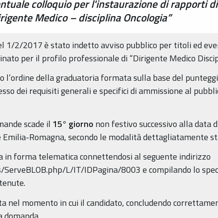
entuale colloquio per l'instaurazione di rapporti 
Dirigente Medico – disciplina Oncologia”
el 1/2/2017 è stato indetto avviso pubblico per titoli ed eve
nato per il profilo professionale di “Dirigente Medico Discipl
o l’ordine della graduatoria formata sulla base del punteggio a
so dei requisiti generali e specifici di ammissione al pubblic
omande scade il
15°
giorno
non festivo successivo alla data 
ne Emilia-Romagna, secondo le modalità dettagliatamente sta
in forma telematica connettendosi al seguente indirizzo
s/ServeBLOB.php/L/IT/IDPagina/8003 e compilando lo specif
ntenute.
a nel momento in cui il candidato, concludendo correttamen
la domanda.