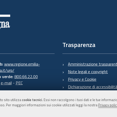
Trasparenza
eb:
www.regione.emilia-
Amministrazione trasparen
.it/urp/
Note legali e copyright
 verde:
800.66.22.00
Privacy e Cookie
:
e-mail
-
PEC
Dichiarazione di accessibilit
to sito utilizza
cookie tecnici
. Essi non raccolgono i tuoi dati e le tue informaz
so. Per maggiori informazioni sui cookie utilizzati leggi la nostra
Privacy polic
C.F. 800.625.903.79