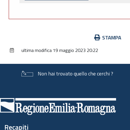
Azioni
STAMPA
sul
ultima modifica
19 maggio 2023 20:22
documento
Non hai trovato quello che cerchi ?
Piè
di
pagina
Recapiti