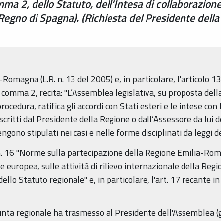
comma 2, dello Statuto, dell'Intesa di collaborazi
(Regno di Spagna). (Richiesta del Presidente della
Romagna (L.R. n. 13 del 2005) e, in particolare, l'articolo 13 
 comma 2, recita: "L’Assemblea legislativa, su proposta dell
rocedura, ratifica gli accordi con Stati esteri e le intese con E
scritti dal Presidente della Regione o dall’Assessore da lui d
vengono stipulati nei casi e nelle forme disciplinati da leggi de
08, n. 16 "Norme sulla partecipazione della Regione Emilia-R
ne europea, sulle attività di rilievo internazionale della Regi
ello Statuto regionale" e, in particolare, l'art. 17 recante in 
Giunta regionale ha trasmesso al Presidente dell'Assemblea 