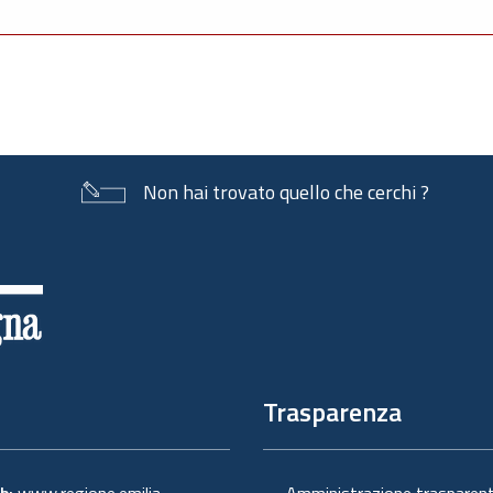
Non hai trovato quello che cerchi ?
Trasparenza
eb:
www.regione.emilia-
Amministrazione trasparen