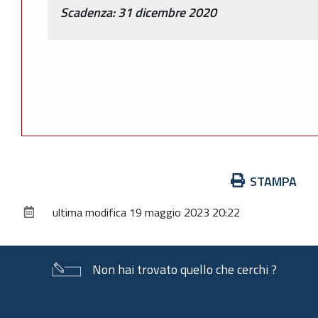
Scadenza: 31 dicembre 2020
Azioni
STAMPA
sul
ultima modifica
19 maggio 2023 20:22
documento
Non hai trovato quello che cerchi ?
Piè