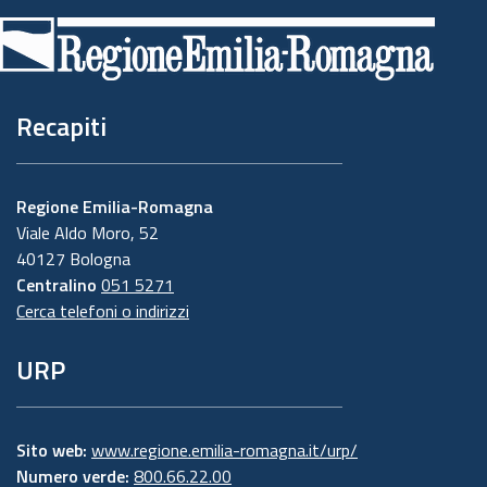
di
pagina
Recapiti
Regione Emilia-Romagna
Viale Aldo Moro, 52
40127 Bologna
Centralino
051 5271
Cerca telefoni o indirizzi
URP
Sito web:
www.regione.emilia-romagna.it/urp/
Numero verde:
800.66.22.00