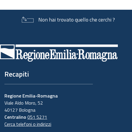
Non hai trovato quello che cerchi ?
Piè
di
pagina
Recapiti
Regione Emilia-Romagna
Viale Aldo Moro, 52
40127 Bologna
Centralino
051 5271
Cerca telefoni o indirizzi