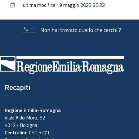
ultima modifica
19 maggio 2023 20:22
documento
Non hai trovato quello che cerchi ?
Piè
di
pagina
Recapiti
Regione Emilia-Romagna
Viale Aldo Moro, 52
40127 Bologna
Centralino
051 5271