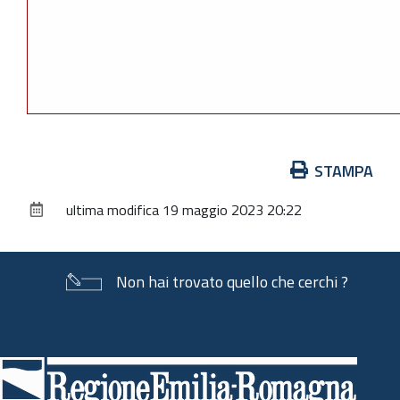
Azioni
STAMPA
sul
ultima modifica
19 maggio 2023 20:22
documento
Non hai trovato quello che cerchi ?
Piè
di
pagina