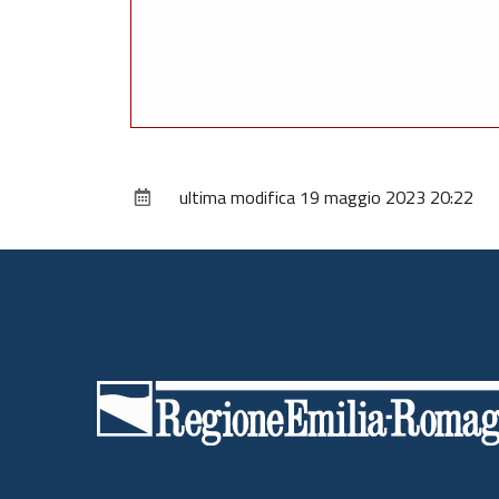
ultima modifica
19 maggio 2023 20:22
Piè
di
pagina