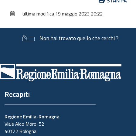
Azioni
STAMPA
sul
ultima modifica
19 maggio 2023 20:22
documento
Non hai trovato quello che cerchi ?
Piè
di
pagina
Recapiti
Regione Emilia-Romagna
Viale Aldo Moro, 52
40127 Bologna