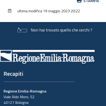
Azioni
STAMPA
sul
ultima modifica
19 maggio 2023 20:22
documento
Non hai trovato quello che cerchi ?
Piè
di
pagina
Recapiti
Regione Emilia-Romagna
Viale Aldo Moro, 52
40127 Bologna