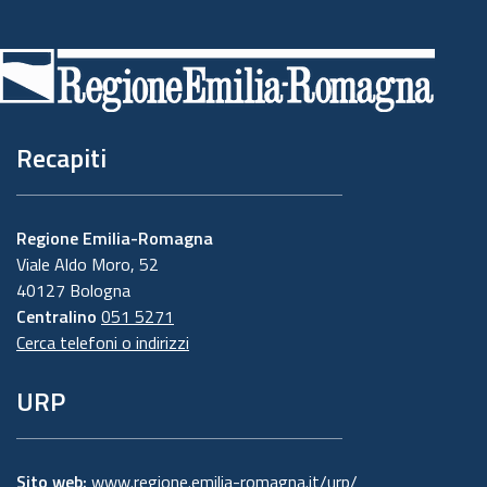
Piè
di
pagina
Recapiti
Regione Emilia-Romagna
Viale Aldo Moro, 52
40127 Bologna
Centralino
051 5271
Cerca telefoni o indirizzi
URP
Sito web:
www.regione.emilia-romagna.it/urp/