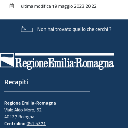
sul
ultima modifica
19 maggio 2023 20:22
documento
Non hai trovato quello che cerchi ?
Piè
di
pagina
Recapiti
Regione Emilia-Romagna
Viale Aldo Moro, 52
40127 Bologna
Centralino
051 5271