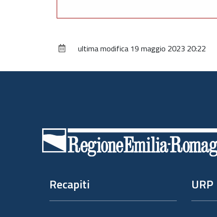
ultima modifica
19 maggio 2023 20:22
Piè
di
pagina
Recapiti
URP