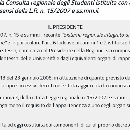
a Consulta regionale degli Studenti istituita con
sensi della L.R. n. 15/2007 e ss.mm.ii.
IL PRESIDENTE
07, n. 15 e ss.mm.ii. recante
"Sistema regionale integrato di in
one"
e in particolare l’art. 6 laddove ai commi 1 e 2 istituisce
la stessa, nominata dal Presidente della Regione, sia compo
denteschi delle Università e dagli equivalenti organi di rap
 13 del 23 gennaio 2008, in attuazione di quanto previsto da
n propri successivi decreti ne è stata aggiornata la composiz
, comma 3, della citata Legge regionale n. 15/2007 e ss.mm.ii
nga meno il requisito dell’appartenenza a uno degli organi
ulta ad oggi costituita dai componenti di cui al proprio decr